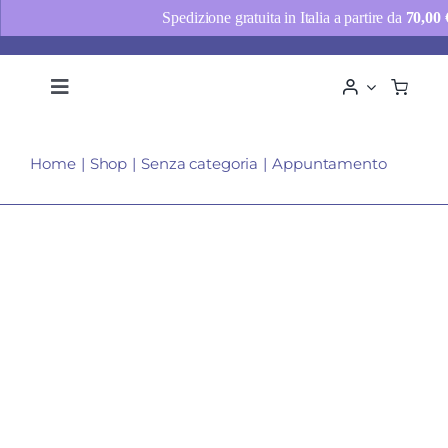
Spedizione gratuita in Italia a partire da
70,00
Salta
al
Toggle
Navigation
contenuto
Chi siamo
Home
Shop
Senza categoria
Appuntamento
Consulenze
Shop
News
Contatti