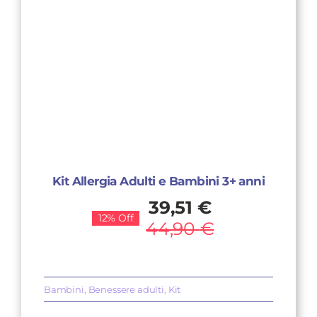
Kit Allergia Adulti e Bambini 3+ anni
Il
Il
39,51
€
12% Off
prezzo
prezzo
44,90
€
originale
attuale
era:
è:
44,90 €.
39,51 €.
Bambini
,
Benessere adulti
,
Kit