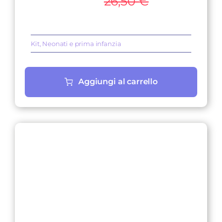
prezzo
prezzo
26,50
€
originale
attuale
era:
è:
26,50 €.
22,79 €.
Kit
,
Neonati e prima infanzia
Aggiungi al carrello