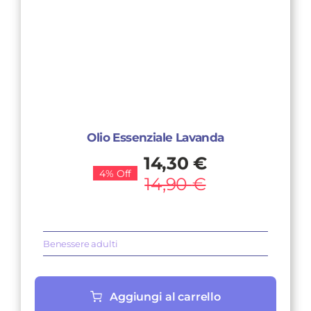
Olio Essenziale Lavanda
Il
Il
14,30
€
4% Off
prezzo
prezzo
14,90
€
originale
attuale
era:
è:
14,90 €.
14,30 €.
Benessere adulti
Aggiungi al carrello