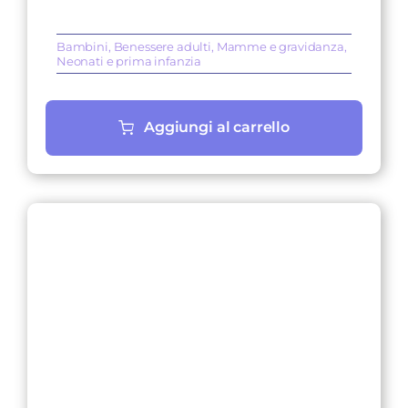
era:
è:
Bambini
,
Benessere adulti
,
Mamme e gravidanza
,
19,80 €.
16,83 €.
Neonati e prima infanzia
Aggiungi al carrello