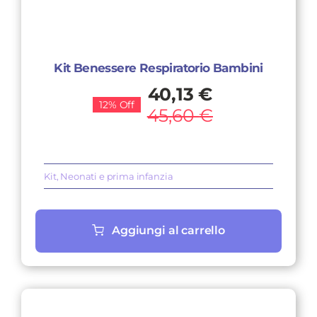
Kit Benessere Respiratorio Bambini
Il
Il
40,13
€
12% Off
prezzo
prezzo
45,60
€
originale
attuale
era:
è:
45,60 €.
40,13 €.
Kit
,
Neonati e prima infanzia
Aggiungi al carrello