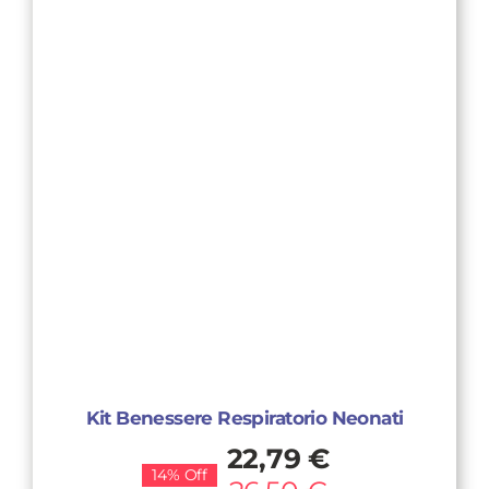
Kit Benessere Respiratorio Neonati
Il
Il
22,79
€
14% Off