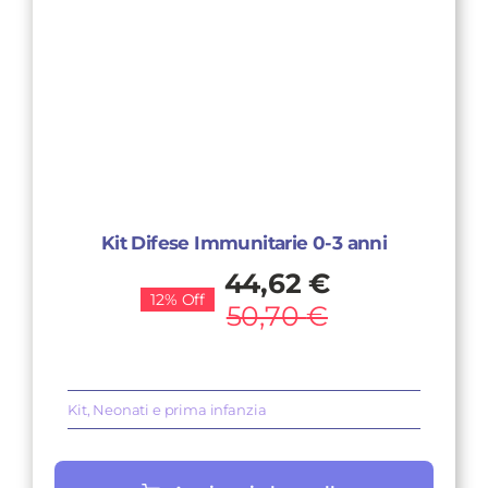
Kit Difese Immunitarie 0-3 anni
Il
Il
44,62
€
12% Off
prezzo
prezzo
50,70
€
originale
attuale
era:
è:
50,70 €.
44,62 €.
Kit
,
Neonati e prima infanzia