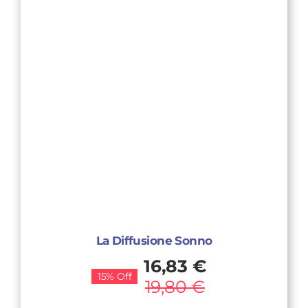
La Diffusione Sonno
Il
Il
16,83
€
15% Off
prezzo
prezzo
19,80
€
originale
attuale