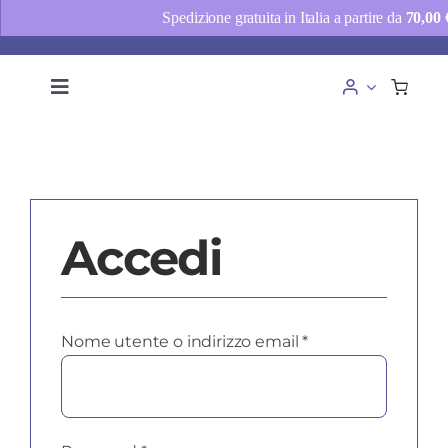
Spedizione gratuita in Italia a partire da
70,00
Salta
al
Toggle
Navigation
contenuto
Chi siamo
Consulenze
Shop
Accedi
News
Contatti
Richiesto
Nome utente o indirizzo email
*