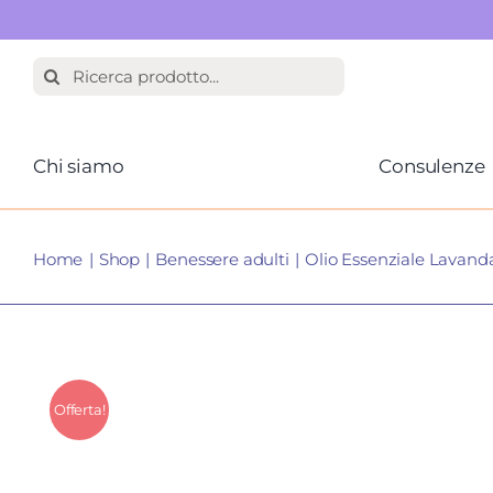
Salta
Cerca
al
per:
contenuto
Chi siamo
Consulenze
Home
Shop
Benessere adulti
Olio Essenziale Lavand
Offerta!