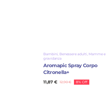
Bambini
,
Benessere adulti
,
Mamme e
gravidanza
Aromapic Spray Corpo
Citronella+
11,87
€
12,90
€
8% Off
Il
Il
prezzo
prezzo
originale
attuale
era:
è:
12,90 €.
11,87 €.