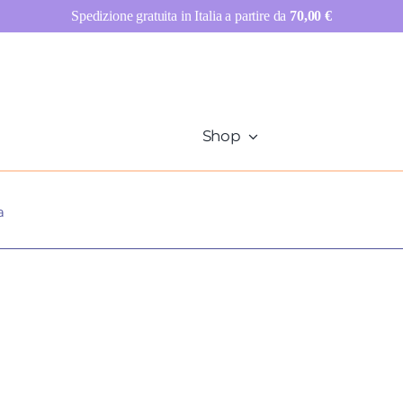
Spedizione gratuita in Italia a partire da
70,00
€
Shop
a