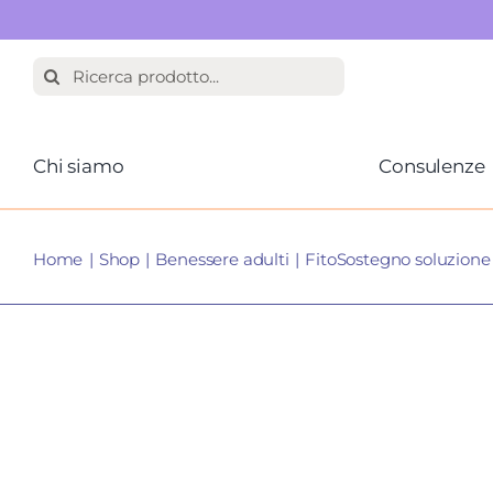
Salta
Cerca
al
per:
contenuto
Chi siamo
Consulenze
Home
Shop
Benessere adulti
FitoSostegno soluzione 