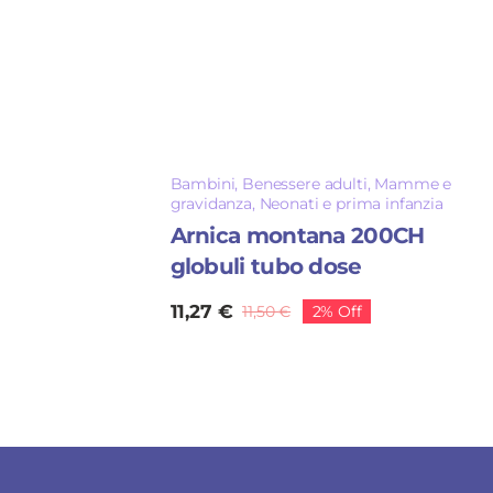
Bambini
,
Benessere adulti
,
Mamme e
gravidanza
,
Neonati e prima infanzia
Arnica montana 200CH
globuli tubo dose
11,27
€
11,50
€
2% Off
Il
Il
prezzo
prezzo
originale
attuale
era:
è:
11,50 €.
11,27 €.