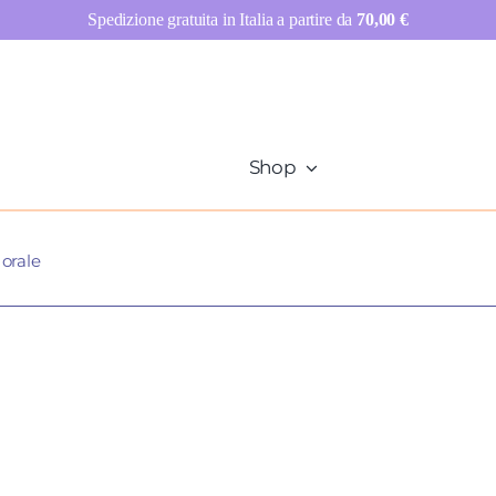
Spedizione gratuita in Italia a partire da
70,00
€
Shop
orale