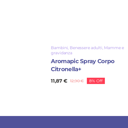
Bambini
,
Benessere adulti
,
Mamme e
gravidanza
Aromapic Spray Corpo
Citronella+
11,87
€
12,90
€
8% Off
Il
Il
prezzo
prezzo
originale
attuale
era:
è:
12,90 €.
11,87 €.