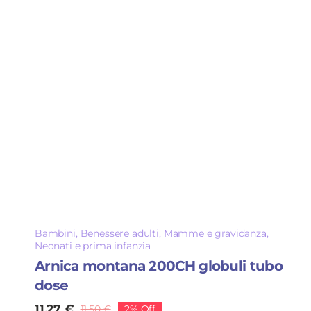
Bambini
,
Benessere adulti
,
Mamme e gravidanza
,
Neonati e prima infanzia
Arnica montana 200CH globuli tubo
dose
11,27
€
11,50
€
2% Off