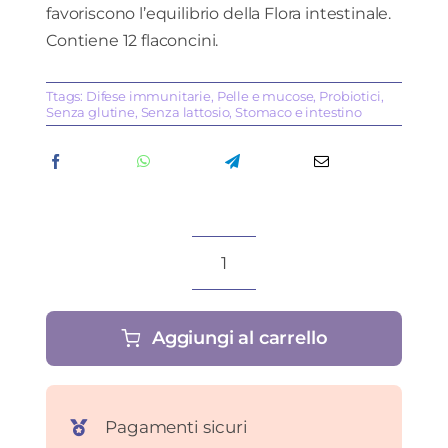
favoriscono l’equilibrio della Flora intestinale.
Contiene 12 flaconcini.
Ttags:
Difese immunitarie
,
Pelle e mucose
,
Probiotici
,
Senza glutine
,
Senza lattosio
,
Stomaco e intestino
Erboflora
Intolerance
Forte
Aggiungi al carrello
flaconcini
quantità
Pagamenti sicuri