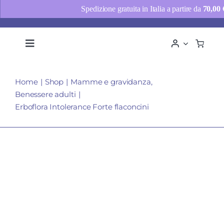
Spedizione gratuita in Italia a partire da
70,00
Salta
al
Toggle
Navigation
contenuto
Chi siamo
Home
Shop
Mamme e gravidanza
Consulenze
Benessere adulti
Shop
Erboflora Intolerance Forte flaconcini
News
Contatti