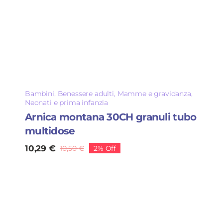
Bambini
,
Benessere adulti
,
Mamme e gravidanza
,
Neonati e prima infanzia
Arnica montana 30CH granuli tubo
multidose
10,29
€
10,50
€
2% Off
Il
Il
prezzo
prezzo
originale
attuale
era:
è:
10,50 €.
10,29 €.