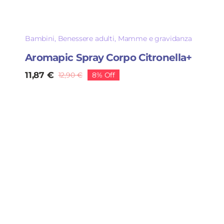
Bambini
,
Benessere adulti
,
Mamme e gravidanza
Aromapic Spray Corpo Citronella+
11,87
€
12,90
€
8% Off
Il
Il
prezzo
prezzo
originale
attuale
era:
è:
12,90 €.
11,87 €.