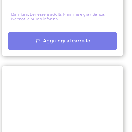
era:
è:
16,50 €.
14,85 €.
Bambini
,
Benessere adulti
,
Mamme e gravidanza
,
Neonati e prima infanzia
Aggiungi al carrello