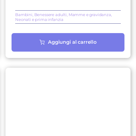
era:
è:
14,90 €.
13,99 €.
Bambini
,
Benessere adulti
,
Mamme e gravidanza
,
Neonati e prima infanzia
Aggiungi al carrello