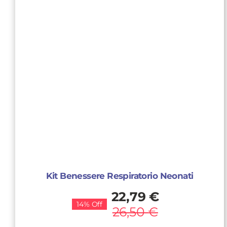
Kit Benessere Respiratorio Neonati
Il
Il
22,79
€
14% Off
prezzo
prezzo
26,50
€
originale
attuale