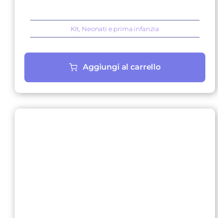
era:
è:
26,50 €.
22,79 €.
Kit
,
Neonati e prima infanzia
Aggiungi al carrello