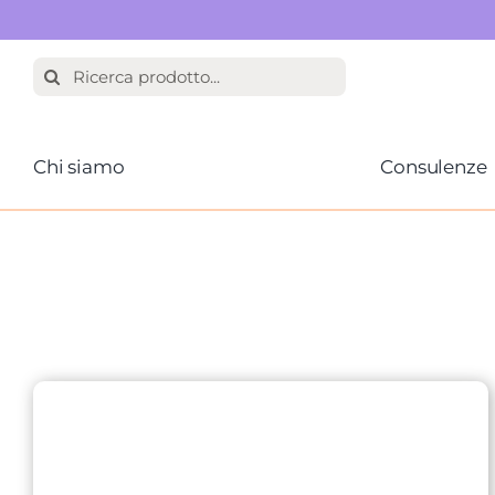
Salta
Cerca
al
per:
contenuto
Chi siamo
Consulenze