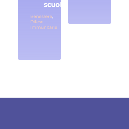
scuola
Benessere
,
Difese
Immunitarie