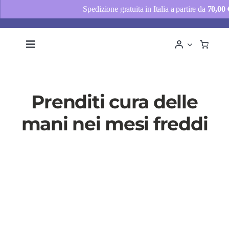
Spedizione gratuita in Italia a partire da
70,00
Salta
al
Toggle
Navigation
contenuto
Chi siamo
Consulenze
Prenditi cura delle
Shop
mani nei mesi freddi
News
Contatti