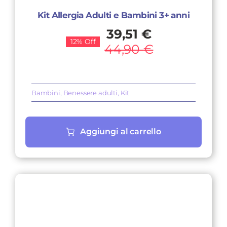
Kit Allergia Adulti e Bambini 3+ anni
Il
Il
39,51
€
12% Off
prezzo
prezzo
44,90
€
originale
attuale
era:
è:
44,90 €.
39,51 €.
Bambini
,
Benessere adulti
,
Kit
Aggiungi al carrello