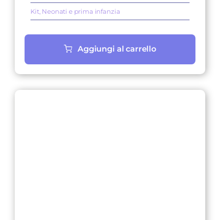
45,60 €.
40,13 €.
Kit
,
Neonati e prima infanzia
Aggiungi al carrello