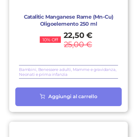
Catalitic Manganese Rame (Mn-Cu)
Oligoelemento 250 ml
Il
Il
22,50
€
10% Off
prezzo
prezzo
25,00
€
originale
attuale
era:
è:
Bambini
,
Benessere adulti
,
Mamme e gravidanza
,
25,00 €.
22,50 €.
Neonati e prima infanzia
Aggiungi al carrello