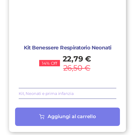
Kit Benessere Respiratorio Neonati
Il
Il
22,79
€
14% Off
prezzo
prezzo
26,50
€
originale
attuale
era:
è:
26,50 €.
22,79 €.
Kit
,
Neonati e prima infanzia
Aggiungi al carrello