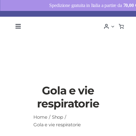
Spedizione gratuita in Italia a partire da
70,00
Salta
al
Toggle
Navigation
contenuto
Chi siamo
Consulenze
Shop
News
Gola e vie
Contatti
respiratorie
Home
Shop
Gola e vie respiratorie