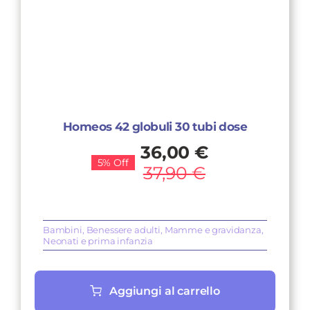
Homeos 42 globuli 30 tubi dose
Il
Il
36,00
€
5% Off
prezzo
prezzo
37,90
€
originale
attuale
era:
è:
Bambini
,
Benessere adulti
,
Mamme e gravidanza
,
37,90 €.
36,00 €.
Neonati e prima infanzia
Aggiungi al carrello