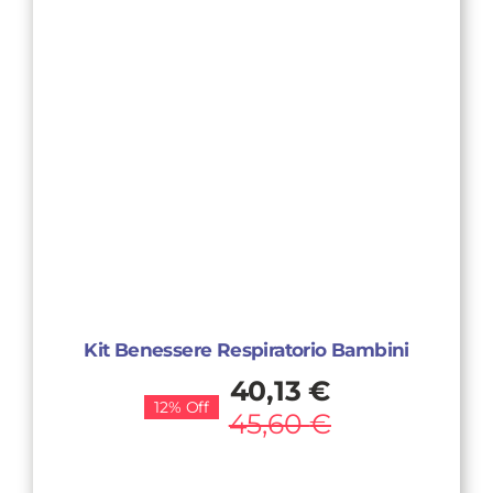
Kit Benessere Respiratorio Bambini
Il
Il
40,13
€
12% Off
prezzo
prezzo
45,60
€
originale
attuale
era:
è: